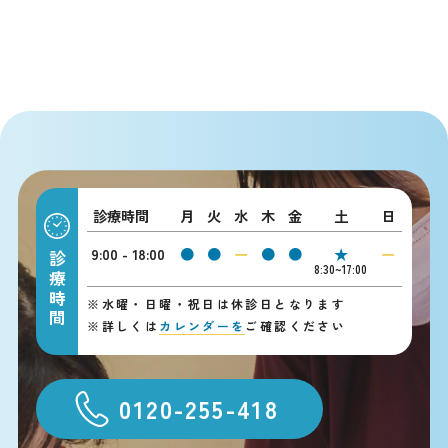
診療時間
月
火
水
木
金
土
日
9:00 - 18:00
●
●
ー
●
●
★
ー
診療時間
8:30~17:00
※
水曜・日曜・祝日は休診日となります
※
詳しくは
カレンダーを
ご確認ください
0120-255-418