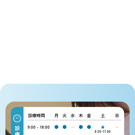
診療時間
月
火
水
木
金
土
日
9:00 - 18:00
●
●
ー
●
●
★
ー
8:30~17:00