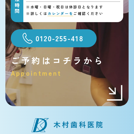
診療時間
※
水曜・日曜・祝日は休診日となります
※
詳しくは
カレンダーを
ご確認ください
0120-255-418
ご予約はコチラから
Appointment