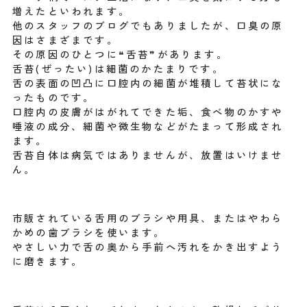
増えたといわれます。
他のスタッフのブログでもありましたが、口臭の原
因はさまざまです。
その原因のひとつに❝舌苔❞があります。
舌苔(ぜったい)は細菌のかたまりです。
舌の表面の凹凸に口腔内の細菌が堆積して苔状にな
ったものです。
口腔内の皮膚がはがれてできた垢、食べ物のかすや
唾液の成分、細菌や微生物などがたまって形成され
ます。
舌苔自体は病気ではありませんが、放置はいけませ
ん。
市販されている舌用のブラシや用具、またはやわら
かめの歯ブラシを使います。
やさしい力で舌の奥から手前へ汚れをかき出すよう
に磨きます。