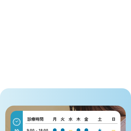
診療時間
月
火
水
木
金
土
日
9:00 - 18:00
●
●
ー
●
●
★
ー