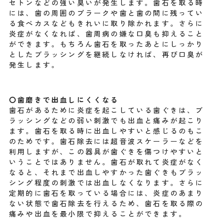
セトンなどの強い臭いが発生します。歯石を取る時
には、歯の周囲のプラークや歯と歯の間に残ってい
る食べカスなどもきれいに取り除かれます。さらに
炎症がなくなれば、歯周病の嫌な口臭も抑えること
ができます。もちろん歯石を取ったあとにしっかり
としたブラッシングを継続しなければ、再び口臭が
発生します。
〇歯磨きで出血しにくくなる
歯石があるために炎症を起こしている歯ぐきは、ブ
ラッシングなどの弱い刺激でも出血と痛みが起こり
ます。歯石を取る時に出血しやすいと感じるのもこ
のためです。歯石除去には超音波スケーラーなどを
利用しますが、この器具が歯ぐきを傷つけやすいと
いうことではありません。歯石が取れて炎症がなく
なると、それまで出血しやすかった歯ぐきもブラッ
シング程度の刺激では出血しなくなります。さらに
定期的に歯石を取っている場合には、炎症のあまり
ない状態で歯石除去を行えるため、歯石を取る際の
痛みや出血を最小限で抑えることができます。