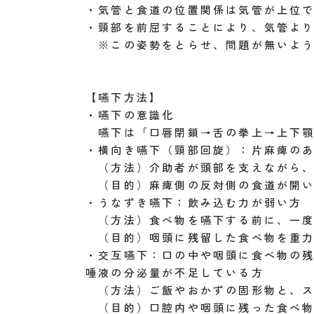
・気管と食道の位置関係は気管が上位
・頸部を前屈することにより、気管よ
※この姿勢をとらせ、問題が無いよう
【嚥下方法】
・嚥下の意識化
嚥下は「口唇閉鎖→舌の拳上→上下顎
・横向き嚥下（頸部回旋）：片麻痺の
（方法）介助者が頭部を支えながら、
（目的）麻痺側の反対側の食道が開い
・うなずき嚥下：飲み込む力が弱い方
（方法）食べ物を嚥下する前に、一度
（目的）咽頭に残留した食べ物を重力
・交互嚥下：口の中や咽頭に食べ物の
唾液の分泌量が不足している方
（方法）ご飯やおかずの固形物と、ス
（目的）口腔内や咽頭に残った食べ物