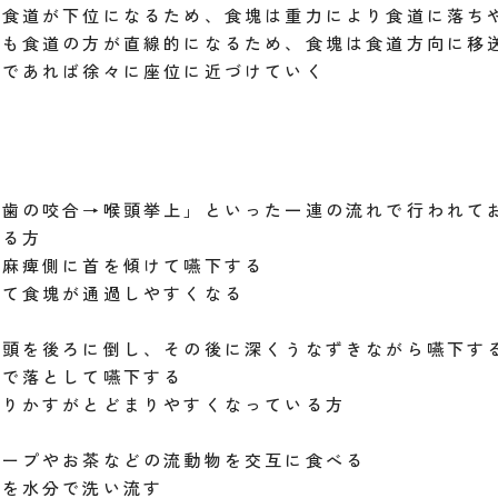
で食道が下位になるため、食塊は重力により食道に落ち
りも食道の方が直線的になるため、食塊は食道方向に移
であれば徐々に座位に近づけていく
歯の咬合→喉頭挙上」といった一連の流れで行われて
ある方
麻痺側に首を傾けて嚥下する
て食塊が通過しやすくなる
頭を後ろに倒し、その後に深くうなずきながら嚥下す
で落として嚥下する
残りかすがとどまりやすくなっている方
ープやお茶などの流動物を交互に食べる
を水分で洗い流す