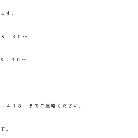
ります。
１５：３０〜
：３０〜
５－４１８ までご連絡ください。
ます。