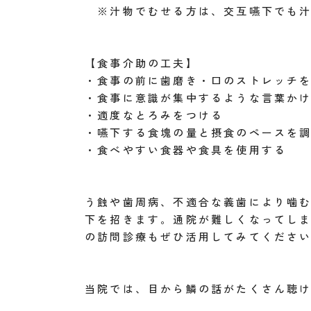
※汁物でむせる方は、交互嚥下でも汁
【食事介助の工夫】
・食事の前に歯磨き・口のストレッチ
・食事に意識が集中するような言葉か
・適度なとろみをつける
・嚥下する食塊の量と摂食のペースを
・食べやすい食器や食具を使用する
う蝕や歯周病、不適合な義歯により噛
下を招きます。通院が難しくなってし
の訪問診療もぜひ活用してみてくださ
当院では、目から鱗の話がたくさん聴