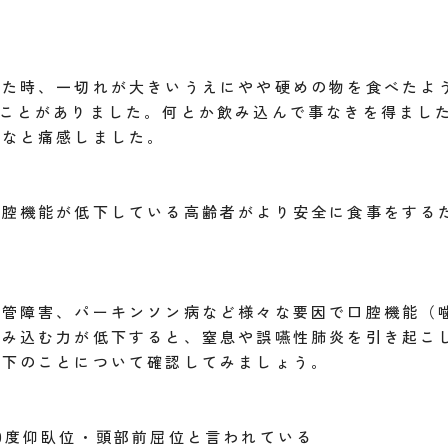
べた時、一切れが大きいうえにやや硬めの物を食べたよ
うことがありました。何とか飲み込んで事なきを得まし
だなと痛感しました。
口腔機能が低下している高齢者がより安全に食事をする
血管障害、パーキンソン病など様々な要因で口腔機能（
飲み込む力が低下すると、窒息や誤嚥性肺炎を引き起こ
以下のことについて確認してみましょう。
0度仰臥位・頭部前屈位と言われている