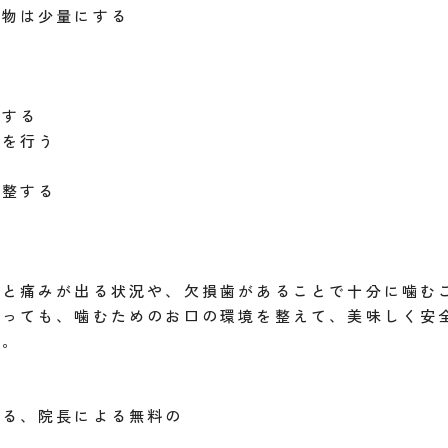
物は少量にする
をする
けを行う
調整する
むと痛みが出る状況や、欠損歯があることで十分に噛む
まっても、噛むためのお口の環境を整えて、美味しく安
い。
ける、院長による無料の